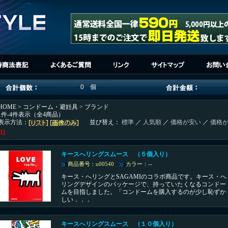
0 個
HOME
>
コンドーム・避妊具
> ブランド
1件-4件表示（全4商品）
表示方法：
並び替え：
標準
／
人気順
／
価格が安い
／
価格
[1]
キースへリングスムース （５個入り）
商品番号：u00540
カラー：--
キース・へリングとSAGAMIのコラボ商品です。キース・へ
リングデザインのパッケージで、持っていたくなるコンドー
ムを目指しました。「コンドームを購入するのが少し恥ずか
しい．．．
キースへリングスムース （１０個入り）