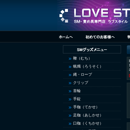
鞭（むち）
蝋燭（ろうそく）
縄・ロープ
クリップ
首輪
手錠
手枷（てかせ）
足枷（あしかせ）
口枷（くちかせ）