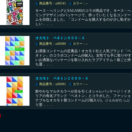
商品番号：u00541
カラー：--
キース・へリングとSAGAMIのコラボ商品です。キース・へ
リングデザインのパッケージで、持っていたくなるコンドー
ムを目指しました。「コンドームを購入するのが少し恥ずか
しい．．．
オカモト ベネトン５００－Ｘ
商品番号：u00080
カラー：--
お洒落コンドームの定番品！オカモト社と人気ブランド「ベ
ネトン」のコラボコンドーム(6個入)。女性でも手に取りやす
いお洒落なパッケージを取り入れたラブアイテム！箱ごと持
ち運．．．
オカモト ベネトン１０００－Ｘ
商品番号：u00081
カラー：--
鮮やかなマルチカラーが目を引くオシャレパッケージ！イタ
リアの有名ブランド「ベネトン」とコラボした、ファッショ
ナブルなオカモト製コンドーム(12個入り)。ジェルがたっぷ
り塗．．．
]