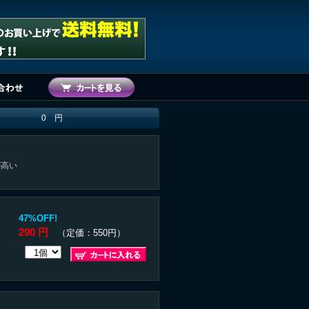
0 円
が高い
47%OFF!
290 円
（定価：550円）