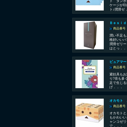
ト ダンボ
ケージが印
ト♪潤滑ゼ
Ｂｅｓｉｄ
商品番号：
潤い不足も
格好いいパ
潤滑ゼリー
はとっ．．
ピュアマー
商品番号：
避妊具もお
り7倍も多
足で生じる
げ．．．
オカモト 
商品番号：
オカモトと
もかわいい
ャンコゼリ
で．．．