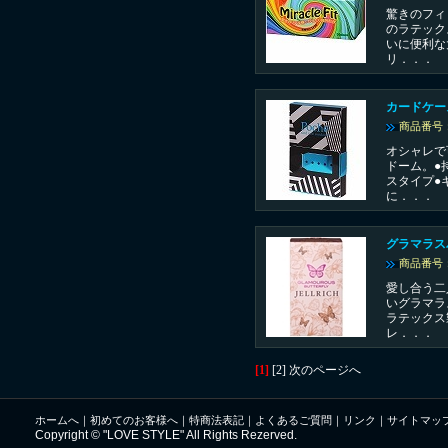
驚きのフィ
のラテック
いに便利な
リ．．．
カードケー
商品番号：
オシャレで
ドーム。●
スタイプ●
に．．．
グラマラス
商品番号：
愛し合う二
いグラマラ
ラテックス
レ．．．
[1]
[2]
次のページへ
ホームへ
｜
初めてのお客様へ
｜
特商法表記
｜
よくあるご質問
｜
リンク
｜
サイトマッ
Copyright © "LOVE STYLE" All Rights Rezerved.