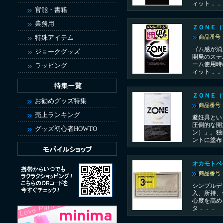
ィット．．
官能・書籍
業務用
ＺＯＮＥ（
特殊アイテム
商品番号：
ゴム感が消
ジョークグッズ
開発のステ
ーム使用時
ラッピング
ィット．．
ＺＯＮＥ（
お勧めグッズ特集
商品番号：
売上ランキング
避妊具とい
圧倒的な開
グッズ初心者HOWTO
ン）」。独
ントに塗布
オカモトベ
商品番号：
シンプルデ
入、所持、
心度を高め
タ．．．