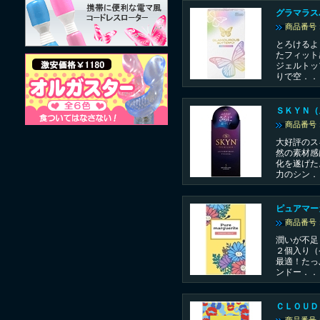
グラマラス
商品番号：
とろけるよ
たフィット
ジェルトッ
りで空．．
ＳＫＹＮ（
商品番号：
大好評のス
然の素材感
化を遂げた
力のシン．
ピュアマー
商品番号：
潤いが不足
２個入り（
最適！たっ
ンドー．．
ＣＬＯＵＤ