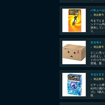
バキューム
商品番号：
今までとま
ンドーム内
塗布してい
り、．．．
オカモト 
商品番号：
どこに売っ
お応えし、
トのコラボ
登場。親．
ＳＱＵＥＥ
商品番号：
ビチッと締
め付け感の
ズ)」5個
状．．．