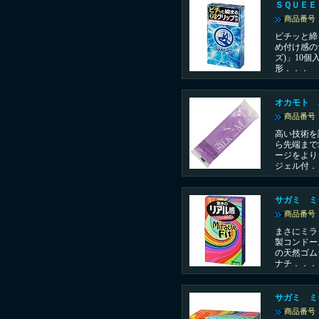
ＳＱＵＥＥ
商品番号：
ビチッと締
め付け感の
ズ)」10
形．．．
オカモト 
商品番号：
高い技術を
ら先端まで
ージをより
ジェル付．
サガミ ミ
商品番号：
まさにミラ
製コンドー
の天然ゴム
ナチ．．．
サガミ ミ
商品番号：