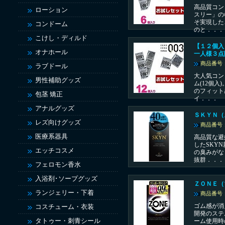
高品質コン
ローション
スリー」の
そ実現した
コンドーム
のと．．．
こけし・ディルド
【１２個入
オナホール
一人様３点
商品番号：
ラブドール
大人気コン
男性補助グッズ
ム(12個入
のフィット
包茎 矯正
イ．．．
アナルグッズ
ＳＫＹＮ（
レズ向けグッズ
商品番号：
医療系器具
高品質な避
したSKY
エッチコスメ
の臭みがな
抜群．．．
フェロモン香水
入浴剤･ソープグッズ
ＺＯＮＥ（
ランジェリー・下着
商品番号：
ゴム感が消
コスチューム・衣装
開発のステ
タトゥー・刺青シール
ーム使用時