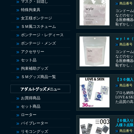
マスク・目隠し
商品番号：
特殊拘束具
コンドーム
などのセッ
女王様ボンテージ
る医療機器
恥ずかし．
ＳＭ風コスチューム
ボンテージ・レディース
ｗｙｌｅ（
ボンテージ・メンズ
商品番号：
アクセサリー
コンドーム
などのセッ
セット品
る医療機器
恥ずかし．
拘束補助グッズ
ＳＭグッズ商品一覧
【３６個入
商品番号：
プロも納得
LOVE＆S
お買得商品
た品質の高
セット商品
ローター
【６個入り
バイブレーター
人様３点限
リモコングッズ
商品番号：