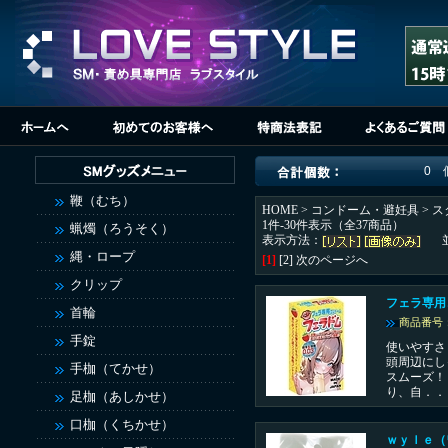
0 
鞭（むち）
HOME
>
コンドーム・避妊具
> 
1件-30件表示（全37商品）
蝋燭（ろうそく）
表示方法：
縄・ロープ
[1]
[2]
次のページへ
クリップ
フェラ専用
首輪
商品番号：
手錠
使いやすさ
頭周辺にし
手枷（てかせ）
スムーズ！
り、自．．
足枷（あしかせ）
口枷（くちかせ）
ｗｙｌｅ（