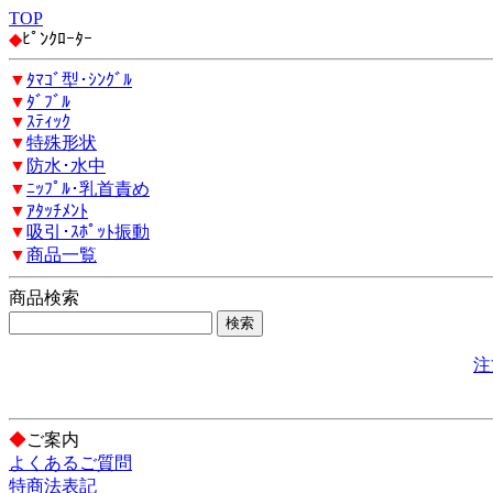
TOP
◆
ﾋﾟﾝｸﾛｰﾀｰ
▼
ﾀﾏｺﾞ型･ｼﾝｸﾞﾙ
▼
ﾀﾞﾌﾞﾙ
▼
ｽﾃｨｯｸ
▼
特殊形状
▼
防水･水中
▼
ﾆｯﾌﾟﾙ･乳首責め
▼
ｱﾀｯﾁﾒﾝﾄ
▼
吸引･ｽﾎﾟｯﾄ振動
▼
商品一覧
商品検索
注
◆
ご案内
よくあるご質問
特商法表記