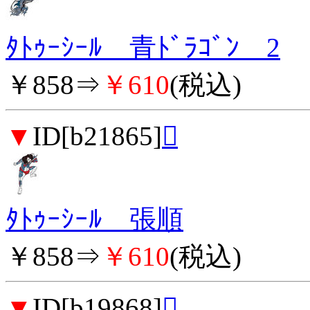
ﾀﾄｩｰｼｰﾙ 青ﾄﾞﾗｺﾞﾝ 2
￥858⇒
￥610
(税込)
▼
ID[b21865]

ﾀﾄｩｰｼｰﾙ 張順
￥858⇒
￥610
(税込)
▼
ID[b19868]
