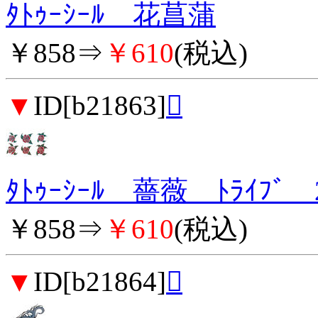
ﾀﾄｩｰｼｰﾙ 花菖蒲
￥858⇒
￥610
(税込)
▼
ID[b21863]

ﾀﾄｩｰｼｰﾙ 薔薇 ﾄﾗｲﾌﾞ 
￥858⇒
￥610
(税込)
▼
ID[b21864]
