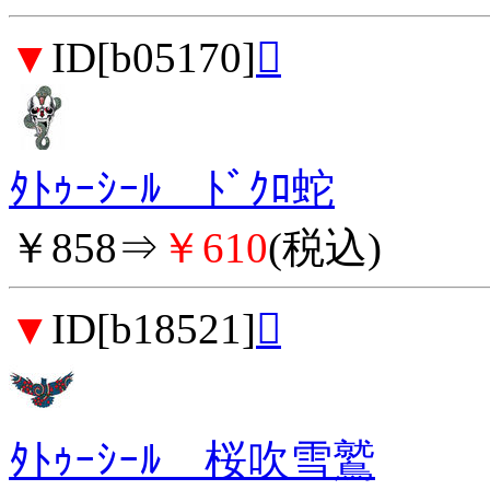
▼
ID[b05170]

ﾀﾄｩｰｼｰﾙ ﾄﾞｸﾛ蛇
￥858⇒
￥610
(税込)
▼
ID[b18521]

ﾀﾄｩｰｼｰﾙ 桜吹雪鷲