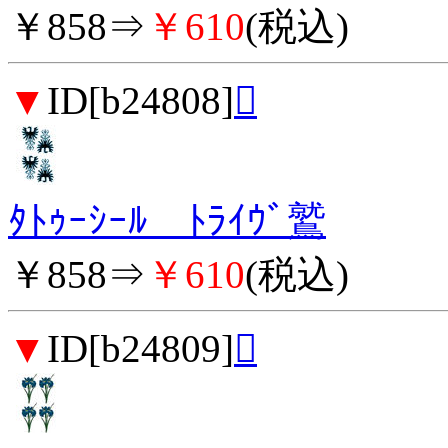
￥858⇒
￥610
(税込)
▼
ID[b24808]

ﾀﾄｩｰｼｰﾙ ﾄﾗｲｳﾞ鷲
￥858⇒
￥610
(税込)
▼
ID[b24809]
