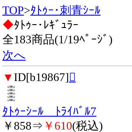
TOP
>
ﾀﾄｩｰ･刺青ｼｰﾙ
◆
ﾀﾄｩｰ･ﾚｷﾞｭﾗｰ
全183商品(1/19ﾍﾟｰｼﾞ)
次へ
▼
ID[b19867]

ﾀﾄｩｰｼｰﾙ ﾄﾗｲﾊﾞﾙ7
￥858⇒
￥610
(税込)