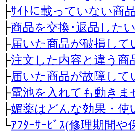
├
ｻｲﾄに載っていない商
├
商品を交換･返品した
├
届いた商品が破損して
├
注文した内容と違う商
├
届いた商品が故障して
├
電池を入れても動きま
├
媚薬はどんな効果・使
└
ｱﾌﾀｰｻｰﾋﾞｽ(修理期