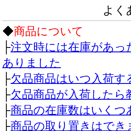
よく
◆
商品について
├
注文時には在庫があっ
ありました
├
欠品商品はいつ入荷す
├
欠品商品が入荷したら
├
商品の在庫数はいくつ
├
商品の取り置きはでき